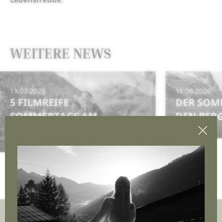
WEITERE NEWS
11.07.2026
11.06.2026
5 FILMREIFE
DER SOM
SOMMERTAGE AM
DEN BER
ARLBERG