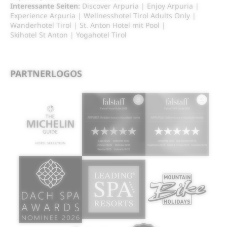
Interessante Seiten:
Discover Arpuria
|
Enjoy Arpuria
|
Experience Arpuria
|
Wellnesshotel Tirol Adults Only
|
Wanderhotel Tirol
|
St. Anton Hotel mit Pool
|
Skihotel St Anton
|
Yogahotel Tirol
PARTNERLOGOS