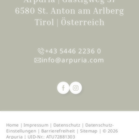
6580 St. Anton am Arlberg
Tirol | Österreich
+43 5446 2236 0
info@
arpuria.
com
Home
|
Impressum
|
Datenschutz
|
Datenschutz-
Einstellungen
|
Barrierefreiheit
|
Sitemap
|
© 2026
Arpuria
|
UID-Nr.: ATU72881303