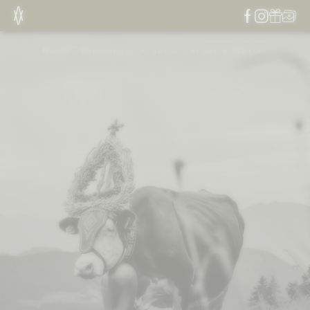
Home
-
Experience Arpuria
-
Arpuria Stories