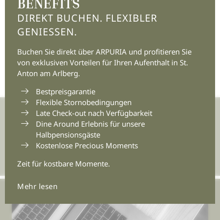
BENEFITS
und nicht-automatisierte (postalisch, Callcenter) Systeme zu.
DIREKT BUCHEN. FLEXIBLER
* Pflichtfelder
GENIESSEN.
Buchen Sie direkt über ARPURIA und profitieren Sie
JETZT UNVERBINDLICH ANFRAGEN
von exklusiven Vorteilen für Ihren Aufenthalt in St.
Anton am Arlberg.
Bestpreisgarantie
Flexible Stornobedingungen
Late Check-out nach Verfügbarkeit
Join the adventure.
Dine Around Erlebnis für unsere
Halbpensionsgäste
E-Mail-Adresse eingeben
Kostenlose Precious Moments
Zeit für kostbare Momente.
Mehr lesen