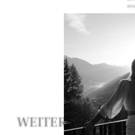
ein
Der
gib
zum
Für
Str
sic
Der
die
WEITERE NEWS