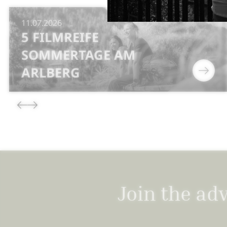
11.07.2026
5 FILMREIFE
SOMMERTAGE AM
ARLBERG
Join the ad