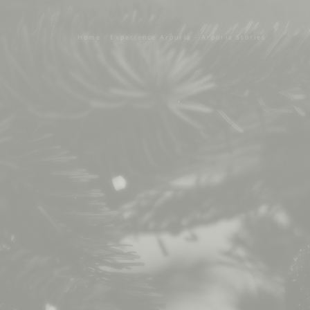
Home
-
Experience Arpuria
-
Arpuria Stories