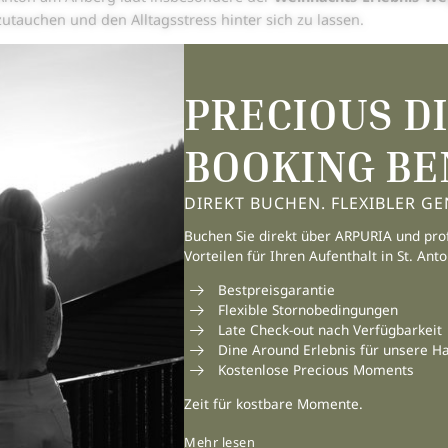
zutauchen und den Alltagsstress hinter sich zu lassen.
 Ferienpark beim Museum verwandelt sich zur Adventszeit in eine
t es viel zu entdecken: Die Feinschmecker locken
selbstgebackene
PRECIOUS D
 Stöbern und Staunen einlädt.
 die kleinen Besucher steht genauso alles bereit: In der
Wichtelwe
BOOKING BE
eichelzoo
ist ebenfalls von mit der Partie. Die Erwachsenen halten
h an den gemütlichen Feuerstellen wärmen.
DIREKT BUCHEN. FLEXIBLER GE
 Advent am Arlberg lädt ein, wundervolle Tage im
Hotel Arpuria
zu
Buchen Sie direkt über ARPURIA und prof
 Romantik auf dem
Weihnachtsmarkt
zu erleben.
Vorteilen für Ihren Aufenthalt in St. Ant
Bestpreisgarantie
Flexible Stornobedingungen
Late Check-out nach Verfügbarkeit
Dine Around Erlebnis für unsere H
Kostenlose Precious Moments
Zeit für kostbare Momente.
Mehr lesen