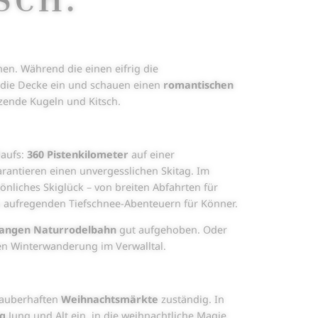
en. Während die einen eifrig die
n die Decke ein und schauen einen
romantischen
zende Kugeln und Kitsch.
laufs:
360 Pistenkilometer
auf einer
antieren einen unvergesslichen Skitag. Im
sönliches Skiglück – von breiten Abfahrten für
zu aufregenden Tiefschnee-Abenteuern für Könner.
langen Naturrodelbahn
gut aufgehoben. Oder
en Winterwanderung im Verwalltal.
 zauberhaften
Weihnachtsmärkte
zuständig. In
eg
Jung und Alt ein, in die weihnachtliche Magie