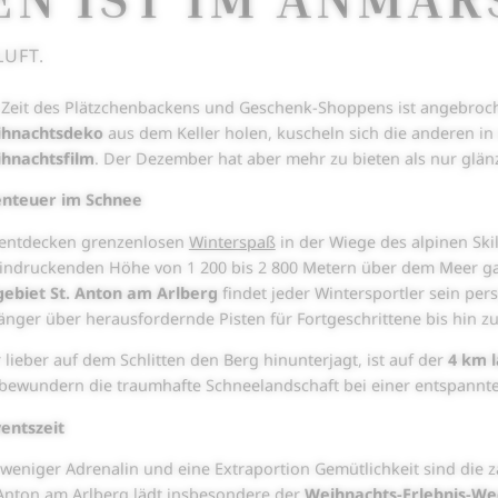
UFT.
 Zeit des Plätzchenbackens und Geschenk-Shoppens ist angebroch
hnachtsdeko
aus dem Keller holen, kuscheln sich die anderen i
hnachtsfilm
. Der Dezember hat aber mehr zu bieten als nur glän
nteuer im Schnee
 entdecken grenzenlosen
Winterspaß
in der Wiege des alpinen Ski
indruckenden Höhe von 1 200 bis 2 800 Metern über dem Meer gar
gebiet St. Anton am Arlberg
findet jeder Wintersportler sein per
änger über herausfordernde Pisten für Fortgeschrittene bis hin 
 lieber auf dem Schlitten den Berg hinunterjagt, ist auf der
4 km 
 bewundern die traumhafte Schneelandschaft bei einer entspannt
entszeit
 weniger Adrenalin und eine Extraportion Gemütlichkeit sind die
 Anton am Arlberg lädt insbesondere der
Weihnachts-Erlebnis-W