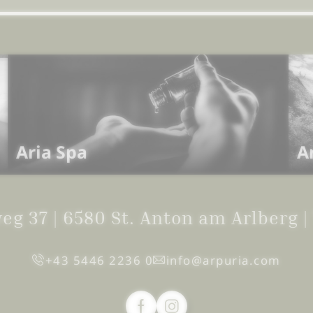
Aria Spa
A
weg 37
|
6580 St. Anton am Arlberg
|
+43 5446 2236 0
info@
arpuria.
com