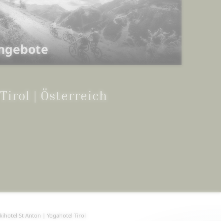
ngebote
Tirol | Österreich
kihotel St Anton
|
Yogahotel Tirol