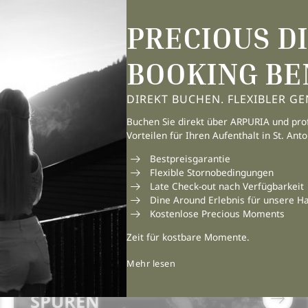
st, lässt sich die gesamte Region mit Bus, Gondel oder bei einer
PRECIOUS D
ipfel: Aria Spa und Fine Dining
ung nach einem Tag in den Bergen wartet im Arpuria: Der
Aria Sp
BOOKING BE
n dem Zeit eine andere Bedeutung bekommt. ELEMENTS serviert Fine
linarischen Momenten ein, die den Tag vollenden.
DIREKT BUCHEN. FLEXIBLER GE
Buchen Sie direkt über ARPURIA und prof
Vorteilen für Ihren Aufenthalt in St. Ant
Bestpreisgarantie
Flexible Stornobedingungen
Late Check-out nach Verfügbarkeit
Dine Around Erlebnis für unsere H
Kostenlose Precious Moments
Zeit für kostbare Momente.
11.05.2026
Mehr lesen
DIE KUNST, WIEDER ZU
SPÜREN