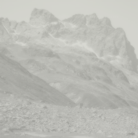
Home
-
Experience Arpuria
-
Arpuria Stories