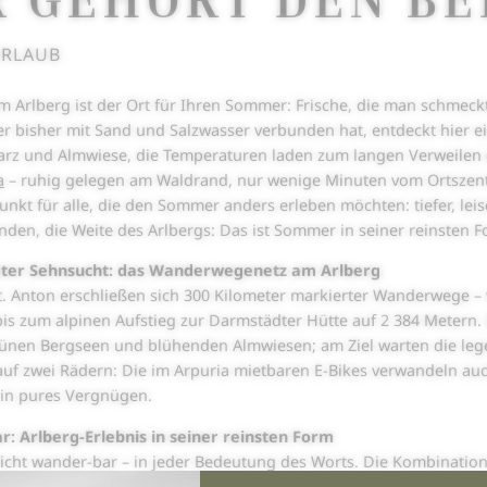
URLAUB
m Arlberg ist der Ort für Ihren Sommer: Frische, die man schmeckt
 bisher mit Sand und Salzwasser verbunden hat, entdeckt hier ein
rz und Almwiese, die Temperaturen laden zum langen Verweilen ein
a
– ruhig gelegen am Waldrand, nur wenige Minuten vom Ortszentr
kt für alle, die den Sommer anders erleben möchten: tiefer, leiser
den, die Weite des Arlbergs: Das ist Sommer in seiner reinsten F
eter Sehnsucht: das Wanderwegenetz am Arlberg
. Anton erschließen sich 300 Kilometer markierter Wanderwege 
bis zum alpinen Aufstieg zur Darmstädter Hütte auf 2 384 Metern
nen Bergseen und blühenden Almwiesen; am Ziel warten die legen
auf zwei Rädern: Die im Arpuria mietbaren E-Bikes verwandeln au
 in pures Vergnügen.
: Arlberg-Erlebnis in seiner reinsten Form
licht wander-bar – in jeder Bedeutung des Worts. Die Kombination 
zeugt ein Hochgefühl, das allein die Alpen verschenken. Mit der 