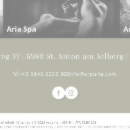
Aria Spa
A
weg 37
|
6580 St. Anton am Arlberg
|
+43 5446 2236 0
info@
arpuria.
com
refreiheit
|
Sitemap
|
© 2026 Arpuria
|
UID-Nr.: ATU72881303
ia
|
Wellnesshotel Tirol Adults Only
|
Wanderhotel Tirol
|
St. Anton Hotel mit Pool
|
S