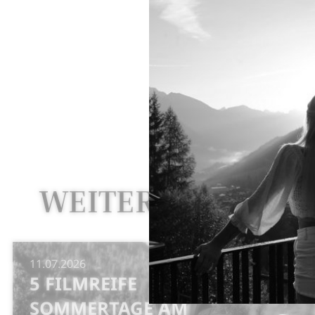
kostenlos i
Nach dem G
Die Belohn
ein Ort, a
lädt zu ku
WEITERE NEWS
11.07.2026
5 FILMREIFE
SOMMERTAGE AM