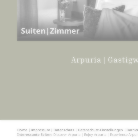
Suiten|Zimmer
Arpuria | Gastig
Home
|
Impressum
|
Datenschutz
|
Datenschutz-Einstellungen
|
Barrie
Interessante Seiten:
Discover Arpuria
|
Enjoy Arpuria
|
Experience Arpur