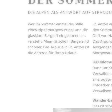
DIE ALPEN ALS ANTWORT AUF STRAND
Wer im Sommer einmal die Stille
St. Anton a
eines Alpenmorgens erlebt und die
den Sommer
glasklare Bergluft eingeatmet hat,
Duft von Ha
versteht: Meer ist schön, Berge sind
Das Arpuri
schöner. Das Arpuria in St. Anton ist
Ausgangspun
die Adresse für Ihren Urlaub.
Morgenstun
300 Kilom
Rund um St
Verwalltal 
smaragdgrü
Entdecker 
Verwallsee
Wander-bar
Das ist sch
Bewegung er