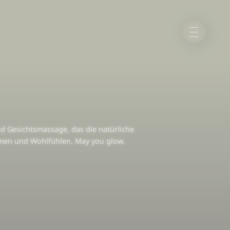
nd Gesichtsmassage, das die natürliche
mmen und Wohlfühlen. May you glow.