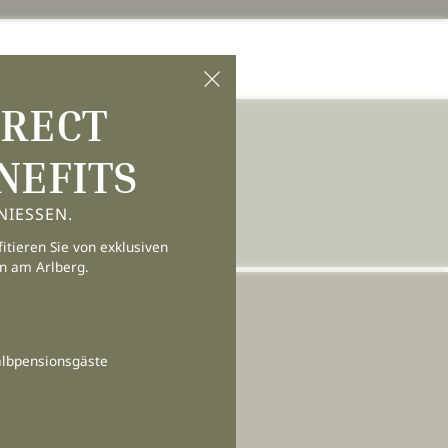
IRECT
NEFITS
NIESSEN.
itieren Sie von exklusiven
on am Arlberg.
Tirol | Österreich
albpensionsgäste