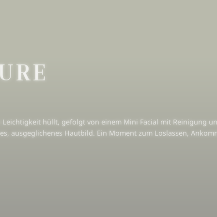
TURE
eichtigkeit hüllt, gefolgt von einem Mini Facial mit Reinigung u
isches, ausgeglichenes Hautbild. Ein Moment zum Loslassen, Anko