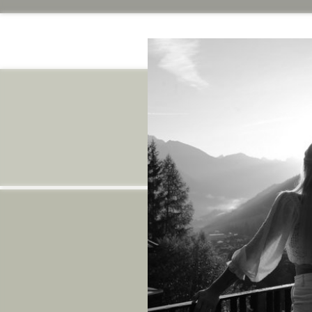
Join the ad
Arpuria | Gastig