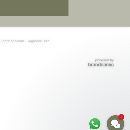
kihotel St Anton
|
Yogahotel Tirol
1