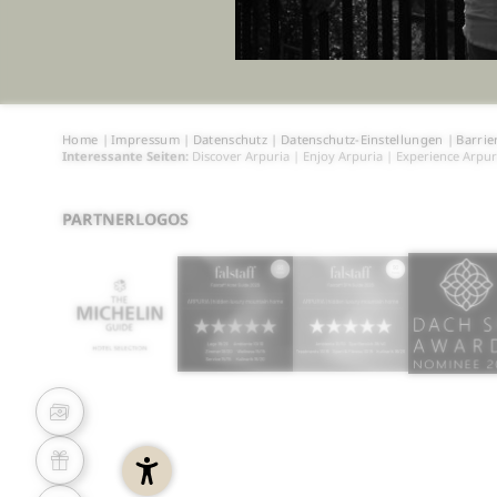
Home
|
Impressum
|
Datenschutz
|
Datenschutz-Einstellungen
|
Barrie
Interessante Seiten:
Discover Arpuria
|
Enjoy Arpuria
|
Experience Arpur
PARTNERLOGOS