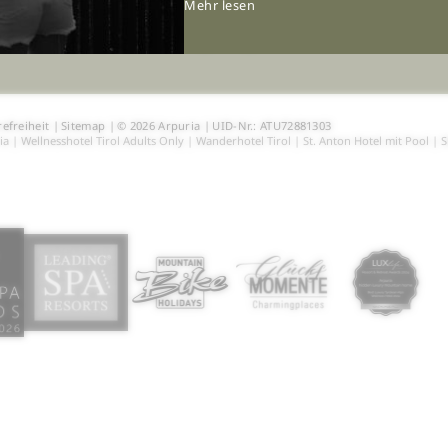
Mehr lesen
refreiheit
|
Sitemap
|
© 2026 Arpuria
|
UID-Nr.: ATU72881303
ia
|
Wellnesshotel Tirol Adults Only
|
Wanderhotel Tirol
|
St. Anton Hotel mit Pool
|
S